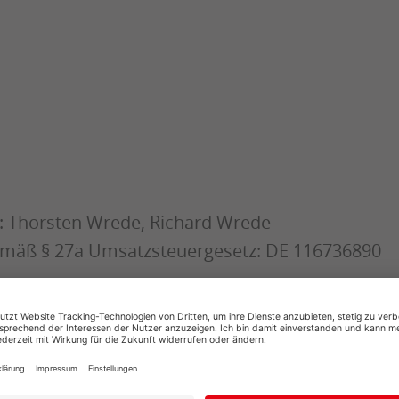
r: Thorsten Wrede, Richard Wrede
mäß § 27a Umsatzsteuergesetz: DE 116736890