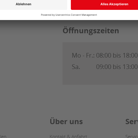
Öffnungszeiten
Mo - Fr.:
08:00 bis 18:0
Sa.
09:00 bis 13:0
Über uns
Ser
len
Kontakt & Anfahrt
Servi