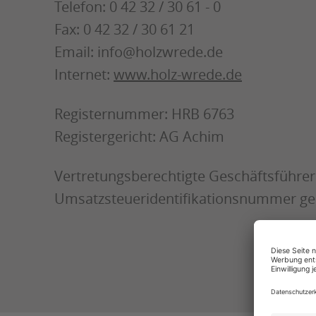
Telefon: 0 42 32 / 30 61 - 0
Fax: 0 42 32 / 30 61 21
Email: info@holzwrede.de
Internet:
www.holz-wrede.de
Registernummer: HRB 6763
Registergericht: AG Achim
Vertretungsberechtigte Geschäftsführe
Umsatzsteueridentifikationsnummer ge