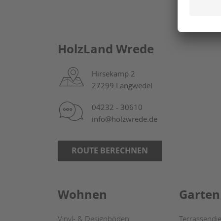
HolzLand Wrede
Hirsekamp 2
27299 Langwedel
04232 - 30610
info@holzwrede.de
ROUTE BERECHNEN
Wohnen
Garten
Vinyl- & Designböden
Terrassendie