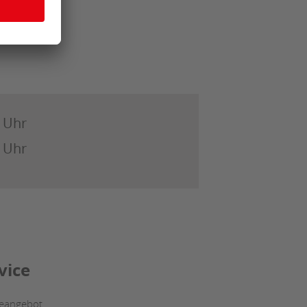
0 Uhr
0 Uhr
vice
ceangebot