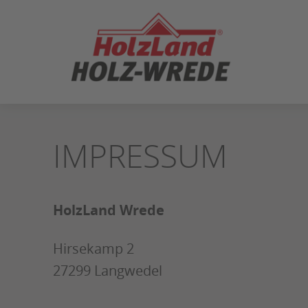
ZUM
SEITENINHALT
SPRINGEN
IMPRESSUM
HolzLand Wrede
Hirsekamp 2
27299 Langwedel