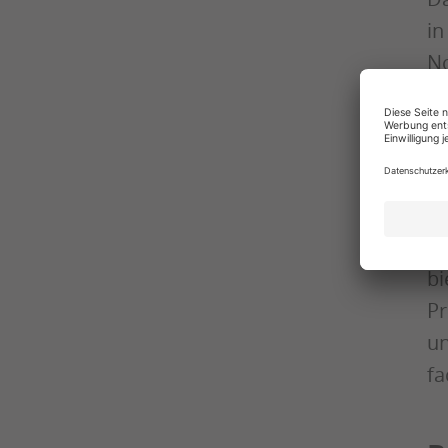
in
No
un
Zu
Dä
Ho
au
bi
Pr
un
fa