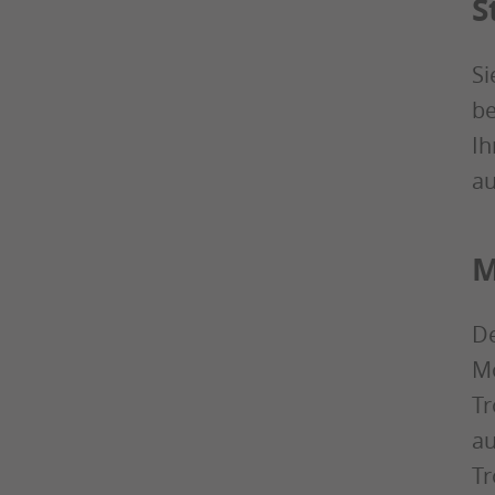
S
Si
be
Ih
au
M
De
Mo
Tr
au
Tr