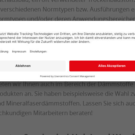
 verschiedenen Normtypen bzw. Ausführungen erhä
rmtypen und/oder deren Anwendungsbereichen 
sere kompetenten Mitarbeiterinnen und Mitarbei
r Dämmung Ihrer Außenwände oder Ihres Dachs
mmstoffe, die wir Ihnen natürlich auch gerne an
lzLand-Qualität. Gerade da das Thema Energieeff
f hochwertige Dämmstoffe vom Fachhandel nicht
eten wir Ihnen auch im Bereich der Dämmstoffe 
odukten an. Sie haben beispielsweise die Wahl 
d Mineralfaserdämmstoffen. Lassen Sie sich auc
chkundigen Mitarbeitern beraten!