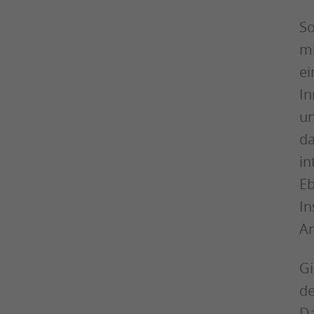
So
mi
ei
In
un
da
in
Eb
In
Ar
Gi
de
Da