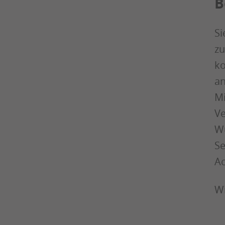
B
Si
zu
ko
an
Mi
Ve
Wü
Se
Ac
Wi