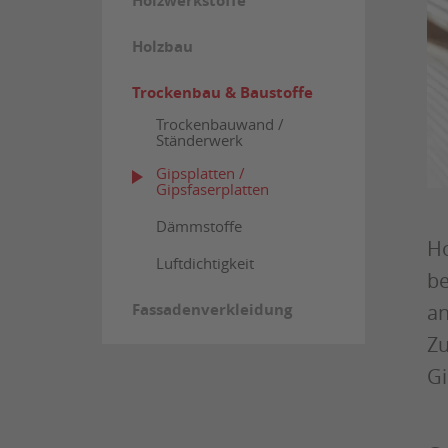
Holzwerkstoffe
Holzbau
Trockenbau & Baustoffe
Trockenbauwand /
Ständerwerk
Gipsplatten /
Gipsfaserplatten
Dämmstoffe
Ho
Luftdichtigkeit
be
Fassadenverkleidung
an
Zu
Gi